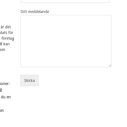
Ditt meddelande
 är det
lats för
t företag
ll
kan
som
ioner:
g
r du en
kas