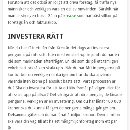
Förutom att det också är roligt att driva företag, få träffa nya
människor och verkligen vara en del av omvärlden. Särskilt när
man är sin egen boss. Gå in på
krea.se
som har bäst villkor på
företagslån och fakturaköp.
INVESTERA RÄTT
När du har fått ett lån från Krea är det dags att investera
pengarna på rätt sätt. Idén med en start-up är ju att du har en
idé som marknaden efterfrågar. En idé som du på ett tämligen
enkelt sätt också kan skala upp. När du har fått in pengarna på
kontot bör du verkligen tänka igenom hur du ska använda
varenda liten krona på absolut bästa sätt. Vart i processen är
du? Ska du investera för att ta ett kliv framåt på vägen eller för
att skala upp på allvar? Det viktiga är att dina pengar, de lånade
pengarna, verkligen är en investering. Om du har lånat 100 000
kronor ska du kunna få igen de pengarna många gånger om.
Detsamma gäller om du har lånat 1 miljon kronor. Denna miljon
ska vara din väg till att ha ett mångmiljonföretag inom ett par
år.