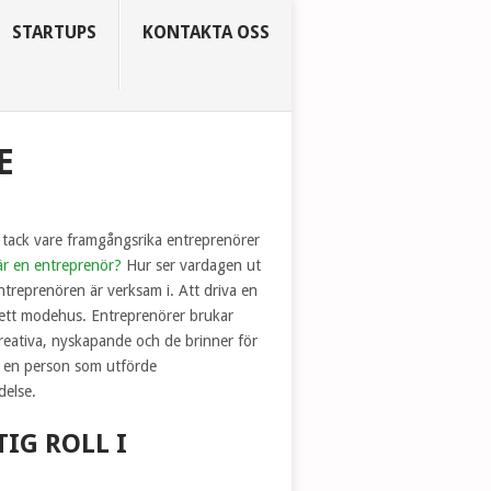
STARTUPS
KONTAKTA OSS
E
r tack vare framgångsrika entreprenörer
är en entreprenör?
Hur ser vardagen ut
ntreprenören är verksam i. Att driva en
 ett modehus. Entreprenörer brukar
reativa, nyskapande och de brinner för
r en person som utförde
delse.
IG ROLL I