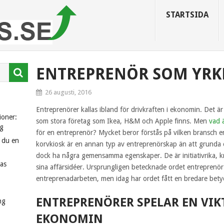
STARTSIDA
ENTREPRENÖR SOM YRK
26 augusti, 2016
Entreprenörer kallas ibland för drivkraften i ekonomin. Det ä
ioner:
som stora företag som Ikea, H&M och Apple finns. Men
vad 
g
för en entreprenör? Mycket beror förstås på vilken bransch e
r du en
korvkiosk är en annan typ av entreprenörskap än att grunda
dock ha några gemensamma egenskaper. De är initiativrika, k
kas
sina affärsidéer. Ursprungligen betecknade ordet entreprenö
entreprenadarbeten, men idag har ordet fått en bredare bety
ENTREPRENÖRER SPELAR EN VIKT
ng
EKONOMIN