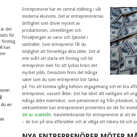
Entreprenörer har en central ställning i vår
moderna ekonomi. Det är entreprenörernas
driftighet som driver mycket av
 är det
produktionen, utvecklingen och
lats för
försäljningen av varor och tjänster i
t företag
samhället. Som entreprenör får du
ll
kan
möjlighet att förverkliga dina idéer. Det är
som
inte svårt att starta ett företag och bli
entreprenör men för att lyckas krävs det
mycket jobb. Dessutom finns det många
saker som du som entreprenör bör tänka
på. För att komma igång behövs engagemang och en bra affär
ioner:
entreprenör, oavsett ålder. Det har blivit allt vanligare att u
g
många äldre människor, som pensionerat sig från yrkeslivet, st
r du en
verksamheten kan entreprenören presentera sin idé för inves
del av snabblån
. Kännetecknande för entreprenörer är att de 
kas
– de tror på sina affärsidéer och är villiga att riskera tid och 
NYA ENTREPRENÖRER MÖTER 