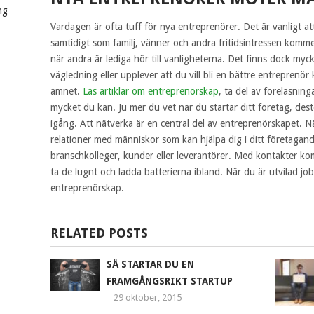
ng
Vardagen är ofta tuff för nya entreprenörer. Det är vanligt att
samtidigt som familj, vänner och andra fritidsintressen komme
när andra är lediga hör till vanligheterna. Det finns dock myc
vägledning eller upplever att du vill bli en bättre entreprenör 
ämnet.
Läs artiklar om entreprenörskap
, ta del av föreläsning
mycket du kan. Ju mer du vet när du startar ditt företag, dest
igång. Att nätverka är en central del av entreprenörskapet.
relationer med människor som kan hjälpa dig i ditt företaga
branschkolleger, kunder eller leverantörer. Med kontakter ko
ta de lugnt och ladda batterierna ibland. När du är utvilad job
entreprenörskap.
RELATED POSTS
SÅ STARTAR DU EN
FRAMGÅNGSRIKT STARTUP
29 oktober, 2015